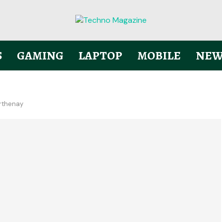
S
GAMING
LAPTOP
MOBILE
NEW
arthenay