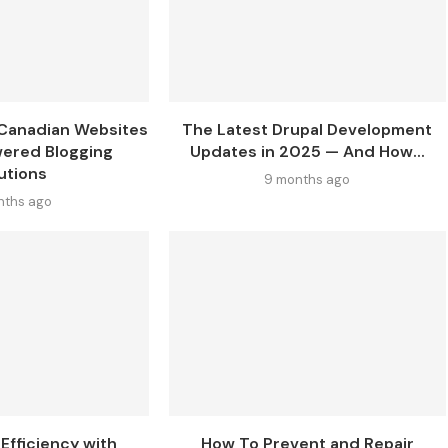
 Canadian Websites
The Latest Drupal Development
wered Blogging
Updates in 2025 — And How...
utions
9 months ago
nths ago
Efficiency with
How To Prevent and Repair