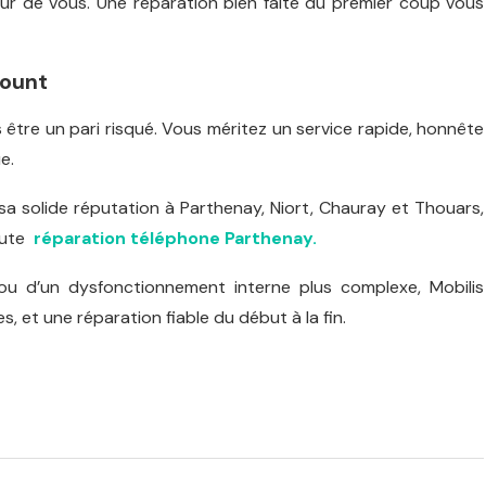
ur de vous. Une réparation bien faite du premier coup vous
count
 être un pari risqué. Vous méritez un service rapide, honnête
e.
 sa solide réputation à Parthenay, Niort, Chauray et Thouars,
oute
réparation téléphone Parthenay.
t ou d’un dysfonctionnement interne plus complexe, Mobilis
, et une réparation fiable du début à la fin.